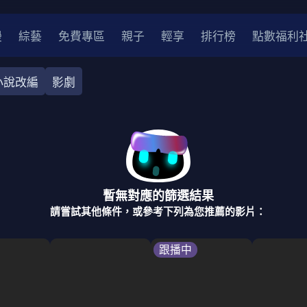
漫
綜藝
免費專區
親子
輕享
排行榜
點數福利
小說改編
影劇
奇幻
犯罪
冒險
驚悚
恐怖
災難
戰爭
喜劇
中國
香港
法國
其他
暫無對應的篩選結果
2
2021
2020
2010-2019
2000年代
90年代
8
請嘗試其他條件，或參考下列為您推薦的影片：
LGBTQ
裝
醫生
警察
浪漫
溫馨
懸疑
小說改編
跟播中
4K
位珍藏
霹靂