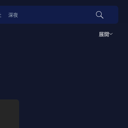
社
深夜
展開
運動
家庭
音樂歌舞
動畫
紀錄
傳記
經典老片
情
0年代
70年代
動漫改編
國際影展專區
名偵探柯南系列
吉卜力