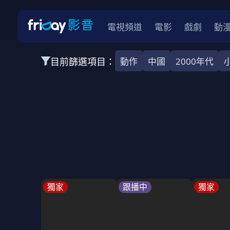
電視頻道
電影
戲劇
動
目前篩選項目：
動作
中國
2000年代
全部類型
韓影
動作
劇情
愛情
科幻
全部地區
韓國
美國
泰國
日本
台灣
2026
2025
2024
2023
202
全部年份
全部標籤
警匪片
槍戰
婚外情
校園
古
獨家
跟播中
獨家
全部方案
免費
影劇
單次付費
用券
數