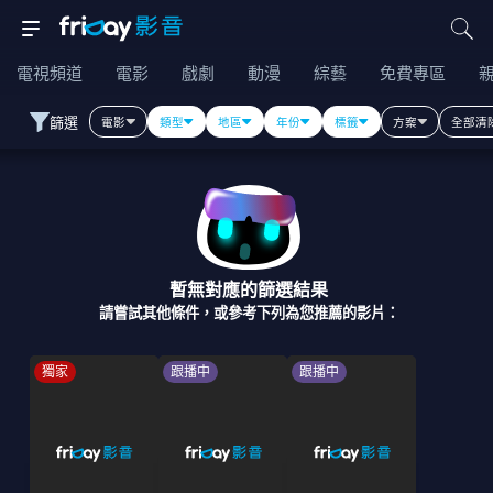
電視頻道
電影
戲劇
動漫
綜藝
免費專區
篩選
電影
類型
地區
年份
標籤
方案
全部清
暫無對應的篩選結果
請嘗試其他條件，或參考下列為您推薦的影片：
獨家
跟播中
跟播中