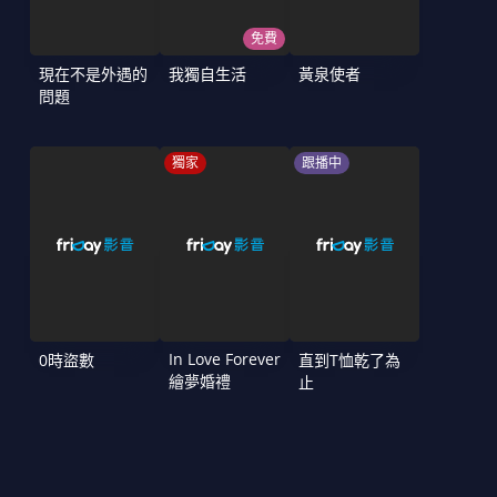
免費
現在不是外遇的
我獨自生活
黃泉使者
問題
獨家
跟播中
In Love Forever
0時盜數
直到T恤乾了為
繪夢婚禮
止