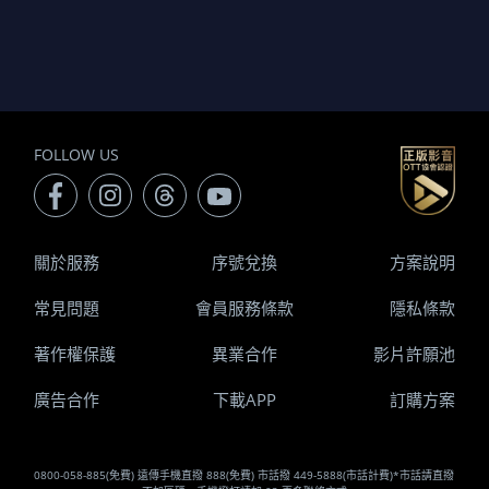
FOLLOW US
關於服務
序號兌換
方案說明
常見問題
會員服務條款
隱私條款
著作權保護
異業合作
影片許願池
廣告合作
下載APP
訂購方案
0800-058-885(免費) 遠傳手機直撥 888(免費) 市話撥 449-5888(市話計費)*市話請直撥