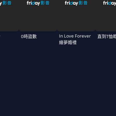
In Love Forever
者
0時盜數
直到T恤
繪夢婚禮