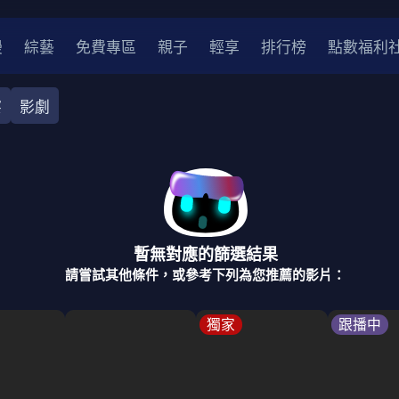
漫
綜藝
免費專區
親子
輕享
排行榜
點數福利
察
影劇
奇幻
犯罪
冒險
驚悚
恐怖
災難
戰爭
喜劇
中國
香港
法國
其他
暫無對應的篩選結果
2
2021
2020
2010-2019
2000年代
90年代
8
請嘗試其他條件，或參考下列為您推薦的影片：
LGBTQ
裝
醫生
警察
浪漫
溫馨
懸疑
小說改編
獨家
跟播中
4K
位珍藏
霹靂