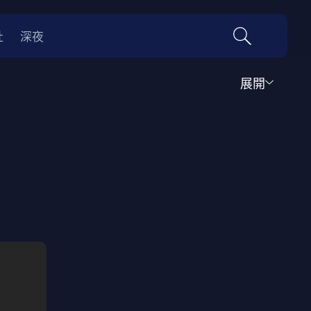
社
深夜
展開
運動
家庭
音樂歌舞
動畫
紀錄
傳記
經典老片
情
0年代
70年代
動漫改編
國際影展專區
名偵探柯南系列
吉卜力