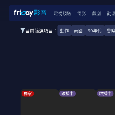
電視頻道
電影
戲劇
動
目前篩選項目：
動作
泰國
90年代
警
全部類型
韓影
動作
劇情
愛情
科幻
全部地區
韓國
美國
泰國
日本
台灣
2026
2025
2024
2023
202
全部年份
全部標籤
警匪片
槍戰
婚外情
校園
古
獨家
跟播中
跟播中
全部方案
免費
影劇
單次付費
用券
數