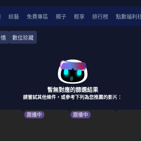
漫
綜藝
免費專區
親子
輕享
排行榜
點數福利
外情
數位珍藏
奇幻
犯罪
冒險
驚悚
恐怖
災難
戰爭
喜劇
中國
香港
法國
其他
暫無對應的篩選結果
2
2021
2020
2010-2019
2000年代
90年代
8
請嘗試其他條件，或參考下列為您推薦的影片：
LGBTQ
裝
醫生
警察
浪漫
溫馨
懸疑
小說改編
跟播中
跟播中
4K
位珍藏
霹靂