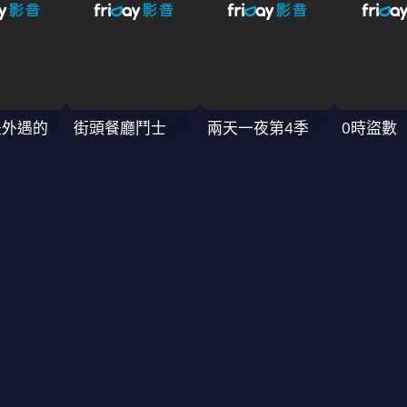
是外遇的
街頭餐廳鬥士
兩天一夜第4季
0時盜數