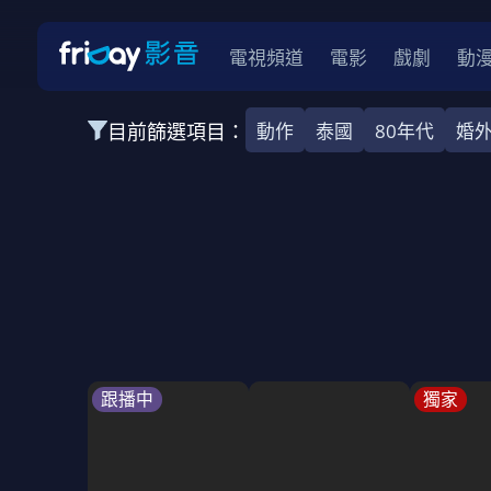
電視頻道
電影
戲劇
動
目前篩選項目：
動作
泰國
80年代
婚
全部類型
韓影
動作
劇情
愛情
科幻
全部地區
韓國
美國
泰國
日本
台灣
2026
2025
2024
2023
202
全部年份
全部標籤
警匪片
槍戰
婚外情
校園
古
跟播中
獨家
全部方案
免費
影劇
單次付費
用券
數