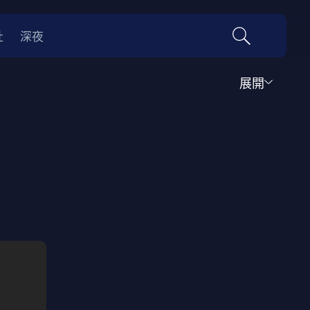
社
深夜
展開
運動
家庭
音樂歌舞
動畫
紀錄
傳記
經典老片
情
0年代
70年代
動漫改編
國際影展專區
名偵探柯南系列
吉卜力