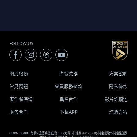
FOLLOW US
關於服務
序號兌換
方案說明
常見問題
會員服務條款
隱私條款
著作權保護
異業合作
影片許願池
廣告合作
下載APP
訂購方案
0800-058-885(免費) 遠傳手機直撥 888(免費) 市話撥 449-5888(市話計費)*市話請直撥