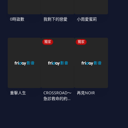
0時盜數
我剩下的戀愛
小雨愛蜜莉
獨家
獨家
重擊人生
CROSSROAD～
再見NOIR
急診救命的約定
～