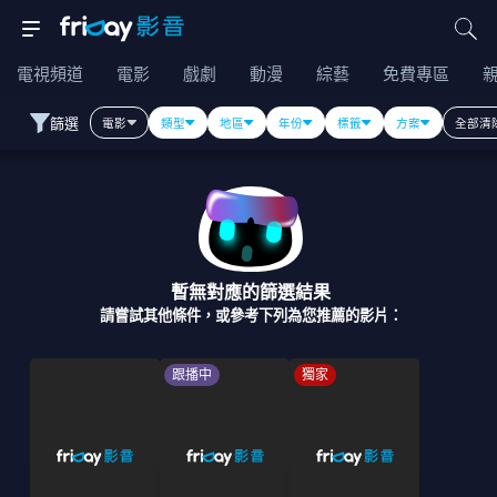
電視頻道
電影
戲劇
動漫
綜藝
免費專區
篩選
電影
類型
地區
年份
標籤
方案
全部清
暫無對應的篩選結果
請嘗試其他條件，或參考下列為您推薦的影片：
跟播中
獨家