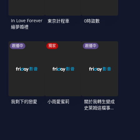
In Love Forever
東京計程車
0時盜數
繪夢婚禮
跟播中
獨家
跟播中
我剩下的戀愛
小雨愛蜜莉
關於我轉生變成
史萊姆這檔事
第4季