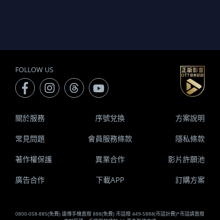
FOLLOW US
關於服務
序號兌換
方案說明
常見問題
會員服務條款
隱私條款
著作權保護
異業合作
影片許願池
廣告合作
下載APP
訂購方案
0800-058-885(免費) 遠傳手機直撥 888(免費) 市話撥 449-5888(市話計費)*市話請直撥