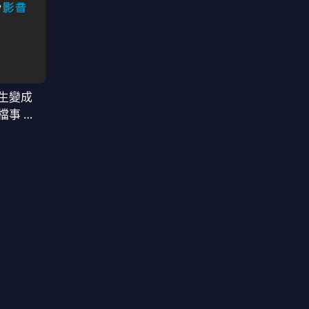
生變成
檔事 第