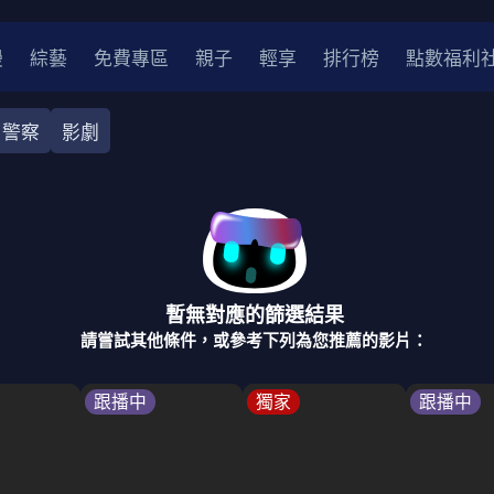
漫
綜藝
免費專區
親子
輕享
排行榜
點數福利
警察
影劇
奇幻
犯罪
冒險
驚悚
恐怖
災難
戰爭
喜劇
中國
香港
法國
其他
暫無對應的篩選結果
2
2021
2020
2010-2019
2000年代
90年代
8
請嘗試其他條件，或參考下列為您推薦的影片：
LGBTQ
裝
醫生
警察
浪漫
溫馨
懸疑
小說改編
跟播中
獨家
跟播中
4K
位珍藏
霹靂