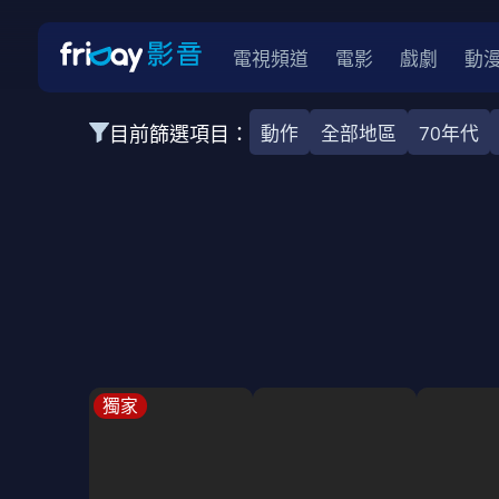
電視頻道
電影
戲劇
動
目前篩選項目：
動作
全部地區
70年代
全部類型
韓影
動作
劇情
愛情
科幻
全部地區
韓國
美國
泰國
日本
台灣
2026
2025
2024
2023
202
全部年份
全部標籤
警匪片
槍戰
婚外情
校園
古
獨家
全部方案
免費
影劇
單次付費
用券
數