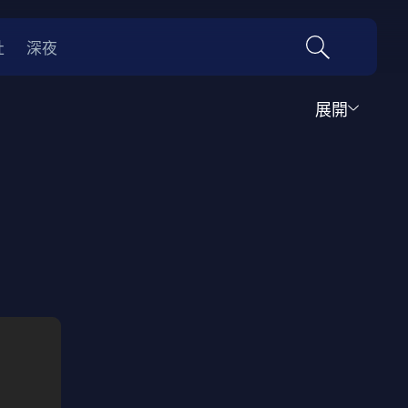
社
深夜
展開
運動
家庭
音樂歌舞
動畫
紀錄
傳記
經典老片
情
0年代
70年代
動漫改編
國際影展專區
名偵探柯南系列
吉卜力