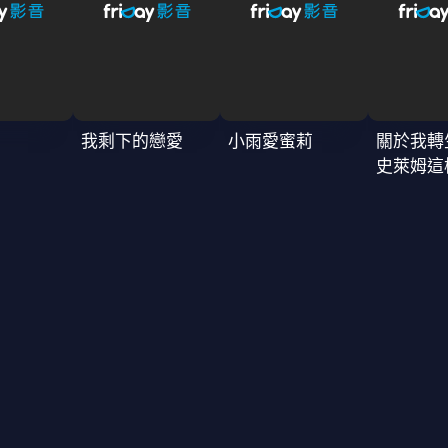
我剩下的戀愛
小雨愛蜜莉
關於我轉
史萊姆這
4季