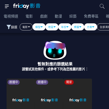
電視頻道
電影
戲劇
動漫
綜藝
免費專區
篩選
電影
類型
地區
年份
標籤
方案
全部清
暫無對應的篩選結果
請嘗試其他條件，或參考下列為您推薦的影片：
跟播中
跟播中
獨家