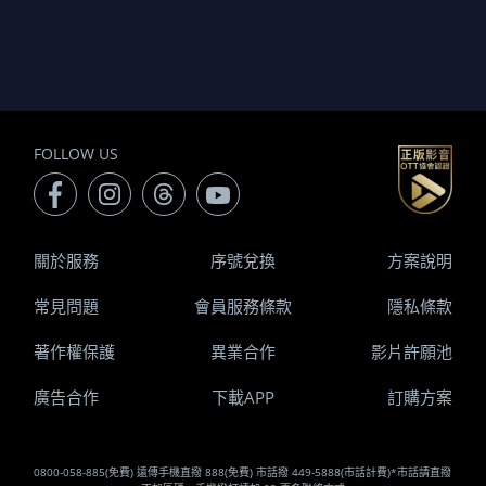
FOLLOW US
關於服務
序號兌換
方案說明
常見問題
會員服務條款
隱私條款
著作權保護
異業合作
影片許願池
廣告合作
下載APP
訂購方案
0800-058-885(免費) 遠傳手機直撥 888(免費) 市話撥 449-5888(市話計費)*市話請直撥