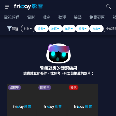
電視頻道
電影
戲劇
動漫
綜藝
免費專區
篩選
影劇
類型
地區
年份
標籤
方案
全部清
暫無對應的篩選結果
請嘗試其他條件，或參考下列為您推薦的影片：
跟播中
跟播中
獨家