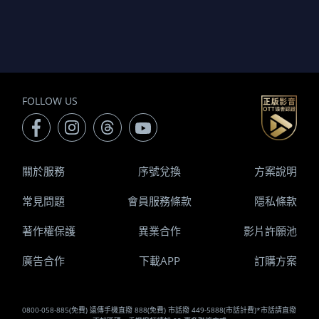
FOLLOW US
關於服務
序號兌換
方案說明
常見問題
會員服務條款
隱私條款
著作權保護
異業合作
影片許願池
廣告合作
下載APP
訂購方案
0800-058-885(免費) 遠傳手機直撥 888(免費) 市話撥 449-5888(市話計費)*市話請直撥