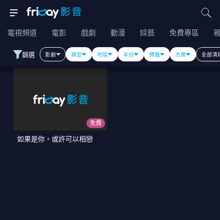
電視頻道
電影
戲劇
動漫
綜藝
免費專區
篩選
影劇
類型
地區
年份
標籤
方案
全部清
免費
如果是你，或許可以相戀