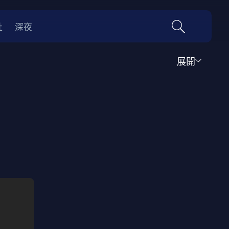
社
深夜
展開
喜劇
時代劇
料理