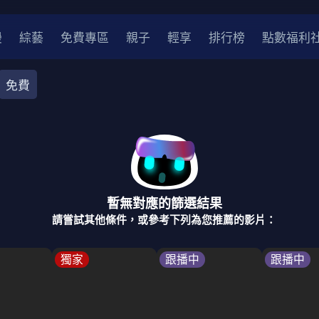
漫
綜藝
免費專區
親子
輕享
排行榜
點數福利
免費
都會
推理
醫療
劇情
奇幻
古裝
家庭
校園
暫無對應的篩選結果
2
2021
2020
2010-2019
2000年代
請嘗試其他條件，或參考下列為您推薦的影片：
律師
醫師
明星
刑偵劇
獨家
跟播中
跟播中