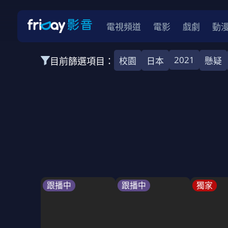
電視頻道
電影
戲劇
動
2021
目前篩選項目：
校園
日本
懸疑
全部類型
愛情
靈異
犯罪
運動
動作
全部地區
韓國
中國
日本
台灣
泰國
2026
2025
2024
2023
202
全部年份
BL
全部標籤
催淚
懸疑
史實
鬥爭
跟播中
跟播中
獨家
全部方案
免費