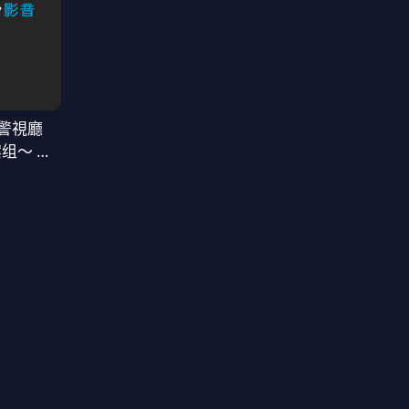
警視廳
案组〜 第