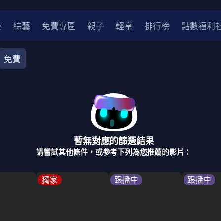
漫
綜藝
免費專區
親子
輕享
排行榜
點數福利
免費
都會
推理
醫療
劇情
奇幻
古裝
家庭
校園
暫無對應的篩選結果
2
2021
2020
2010-2019
2000年代
請嘗試其他條件，或參考下列為您推薦的影片：
律師
醫師
明星
刑偵劇
獨家
跟播中
跟播中