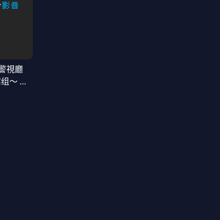
警視廳
案组〜 第