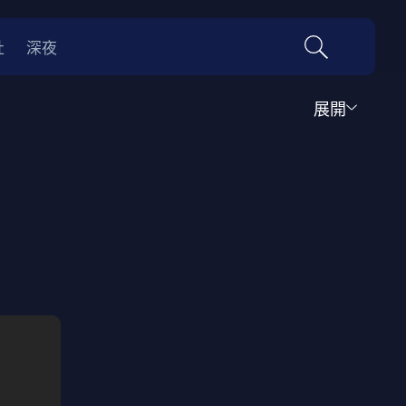
社
深夜
展開
喜劇
時代劇
料理