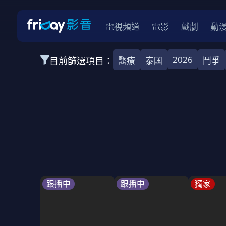
電視頻道
電影
戲劇
動
2026
目前篩選項目：
醫療
泰國
鬥爭
全部類型
愛情
靈異
犯罪
運動
動作
全部地區
韓國
中國
日本
台灣
泰國
2026
2025
2024
2023
202
全部年份
BL
全部標籤
催淚
懸疑
史實
鬥爭
跟播中
跟播中
獨家
全部方案
免費