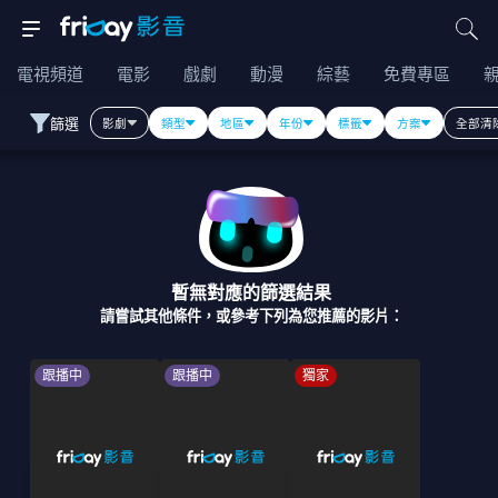
電視頻道
電影
戲劇
動漫
綜藝
免費專區
篩選
影劇
類型
地區
年份
標籤
方案
全部清
暫無對應的篩選結果
請嘗試其他條件，或參考下列為您推薦的影片：
跟播中
跟播中
獨家