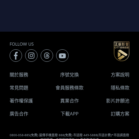
FOLLOW US
關於服務
序號兌換
方案說明
常見問題
會員服務條款
隱私條款
著作權保護
異業合作
影片許願池
廣告合作
下載APP
訂購方案
0800-058-885(免費) 遠傳手機直撥 888(免費) 市話撥 449-5888(市話計費)*市話請直撥