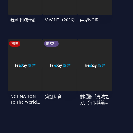
我剩下的戀愛
VIVANT（2026）
再見NOIR
獨家
跟播中
NCT NATION：
寅娜知音
劇場版「鬼滅之
To The World
刃」無限城篇
in Cinemas
第一章 猗窩座
再襲