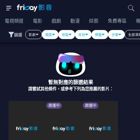
電視頻道
電影
戲劇
動漫
綜藝
免費專區
篩選
影劇
類型
地區
年份
標籤
方案
全部清
暫無對應的篩選結果
請嘗試其他條件，或參考下列為您推薦的影片：
跟播中
跟播中