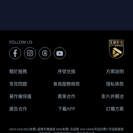
FOLLOW US
關於服務
序號兌換
方案說明
常見問題
會員服務條款
隱私條款
著作權保護
異業合作
影片許願池
廣告合作
下載APP
訂購方案
0800-058-885(免費) 遠傳手機直撥 888(免費) 市話撥 449-5888(市話計費)*市話請直撥