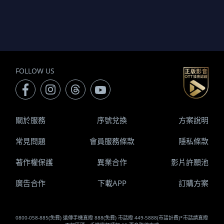
FOLLOW US
關於服務
序號兌換
方案說明
常見問題
會員服務條款
隱私條款
著作權保護
異業合作
影片許願池
廣告合作
下載APP
訂購方案
0800-058-885(免費) 遠傳手機直撥 888(免費) 市話撥 449-5888(市話計費)*市話請直撥