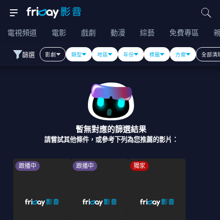
電視頻道
電影
戲劇
動漫
綜藝
免費專區
篩選
影劇
類型
地區
年份
標籤
方案
全部清
暫無對應的篩選結果
請嘗試其他條件，或參考下列為您推薦的影片：
跟播中
跟播中
獨家