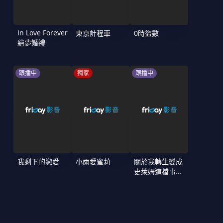
In Love Forever
東京計程車
0時盜數
繪夢婚禮
跟播中
獨家
跟播中
我剩下的戀愛
小雨愛蜜莉
關於我轉生變成
史萊姆這檔事
第4季