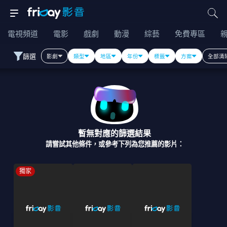
電視頻道
電影
戲劇
動漫
綜藝
免費專區
篩選
影劇
類型
地區
年份
標籤
方案
全部清
暫無對應的篩選結果
請嘗試其他條件，或參考下列為您推薦的影片：
獨家