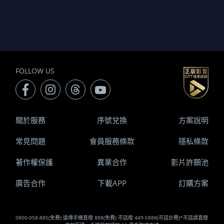
FOLLOW US
關於服務
序號兌換
方案說明
常見問題
會員服務條款
隱私條款
著作權保護
異業合作
影片許願池
廣告合作
下載APP
訂購方案
0800-058-885(免費) 遠傳手機直撥 888(免費) 市話撥 449-5888(市話計費)*市話請直撥