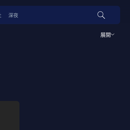
社
深夜
展開
喜劇
時代劇
料理