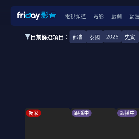
電視頻道
電影
戲劇
動
2026
目前篩選項目：
都會
泰國
史實
全部類型
愛情
靈異
犯罪
運動
動作
全部地區
韓國
中國
日本
台灣
泰國
2026
2025
2024
2023
202
全部年份
BL
全部標籤
催淚
懸疑
史實
鬥爭
獨家
跟播中
跟播中
全部方案
免費