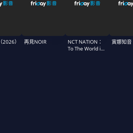
T（2026）
再見NOIR
NCT NATION：
寅娜知音
To The World in
Cinemas