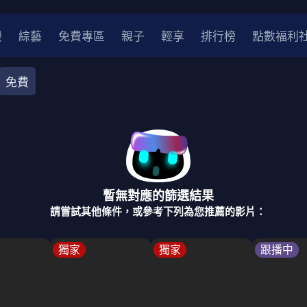
漫
綜藝
免費專區
親子
輕享
排行榜
點數福利
免費
都會
推理
醫療
劇情
奇幻
古裝
家庭
校園
暫無對應的篩選結果
2
2021
2020
2010-2019
2000年代
請嘗試其他條件，或參考下列為您推薦的影片：
律師
醫師
明星
刑偵劇
獨家
獨家
跟播中